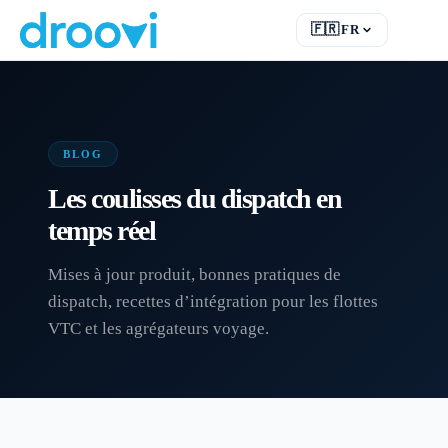
🇫🇷
FR
EN
English
FR
Français
DE
Deutsch
BLOG
RU
Русский
Les coulisses du dispatch en
ES
Español
temps réel
TR
Türkçe
Mises à jour produit, bonnes pratiques de
dispatch, recettes d’intégration pour les flottes
VTC et les agrégateurs voyage.