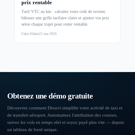
prix rentable
Tarif VTC au km : calculez votre coût de revient,
bâtissez une grille tarifaire claire et ajustez vos prix
selon chaque trajet pour rester rentable.
Fahiz Halim
22 mai 2026
Obtenez une démo gratuite
Découvrez comment Droovi simplifie votre activité de taxi et
de transfert aéroport. Automatisez l'attribution des courses,
suivez les vols en temps réel et soyez payé plus vite — depuis
un tableau de bord unique.