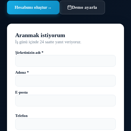
Hesabımı oluştur
→
Demo ayarla
Aranmak istiyorum
İş günü içinde 24 saatte yanıt veriyoruz.
Şirketinizin adı *
Adınız *
E-posta
Telefon