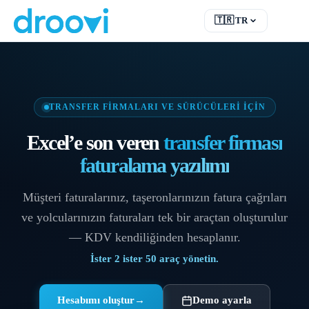
🇹🇷
TR
EN
English
FR
Français
DE
Deutsch
TRANSFER FIRMALARI VE SÜRÜCÜLERI IÇIN
RU
Русский
Excel’e son veren
transfer firması
ES
Español
TR
Türkçe
faturalama yazılımı
Müşteri faturalarınız, taşeronlarınızın fatura çağrıları
ve yolcularınızın faturaları tek bir araçtan oluşturulur
— KDV kendiliğinden hesaplanır.
İster 2 ister 50 araç yönetin.
Hesabımı oluştur
→
Demo ayarla