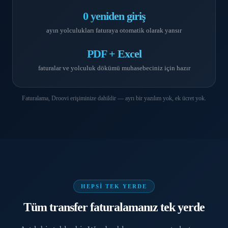
0 yeniden giriş
ayın yolculukları faturaya otomatik olarak yansır
PDF + Excel
faturalar ve yolculuk dökümü muhasebeciniz için hazır
Faturalama, Droovi erişiminize dahildir — ayrı bir yazılım yok, ek ücret yok.
HEPSI TEK YERDE
Tüm transfer faturalamanız tek yerde