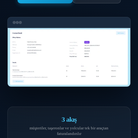
3 akış
müşteriler, taşeronlar ve yolcular tek bir araçtan
faturalandırılır