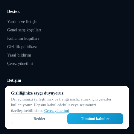
Destek
Yardım ve iletişim
Genel satış koşulları
Kullanım koşulları
Gizlilik politikası
Yasal bildirim
Çerez yönetimi
İletişim
106 avenue de la Californie, Nice
Gizliliğinize saygı duyuyoruz
Deneyiminizi iyileştirmek ve trafiği analiz etmek için çerezler
+33 7 69 00 51 16
kullanıyoruz. Hepsini kabul edebilir veya seçiminizi
özelleştirebilirsiniz.
Çerez yönetimi
support@droovi.com
Reddet
Tümünü kabul et