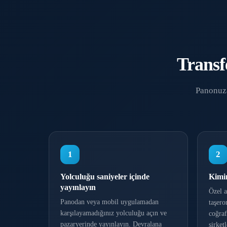
Transfe
Panonuza
1
2
Yolculuğu saniyeler içinde
Kimin
yayınlayın
Özel a
Panodan veya mobil uygulamadan
taşero
karşılayamadığınız yolculuğu açın ve
coğraf
pazaryerinde yayınlayın. Devralana
şirket