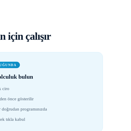
n için çalışır
DUĞUNDA
lculuk bulun
 ciro
en önce gösterilir
r doğrudan programınızda
k tıkla kabul