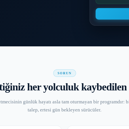
SORUN
iğiniz her yolculuk kaybedilen
letmecisinin günlük hayatı asla tam oturmayan bir programdır: b
talep, ertesi gün bekleyen sürücüler.