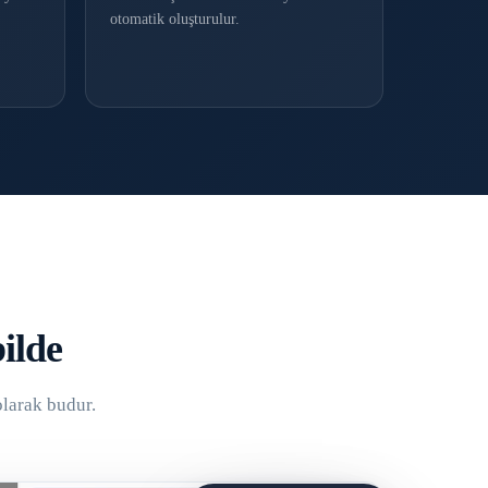
otomatik oluşturulur.
ilde
larak budur.