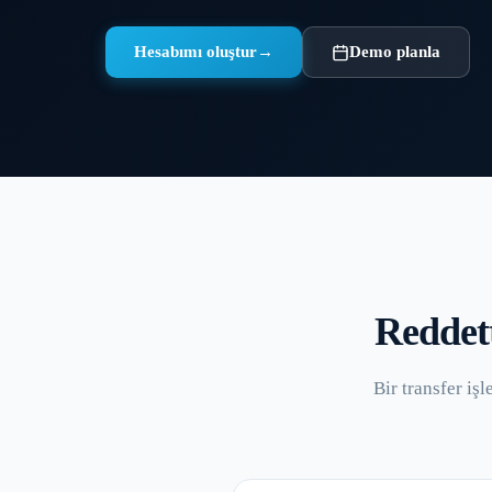
Hesabımı oluştur
→
Demo planla
Reddett
Bir transfer iş