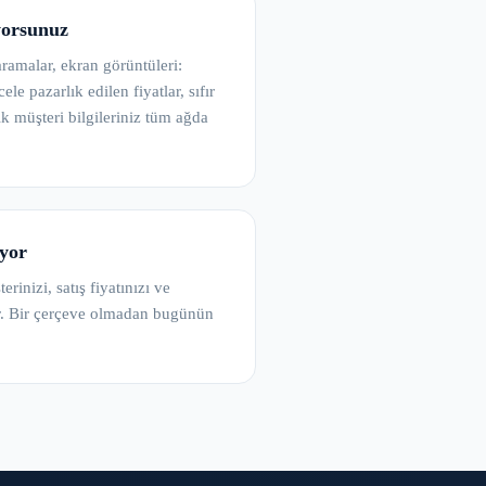
yorsunuz
aramalar, ekran görüntüleri:
cele pazarlık edilen fiyatlar, sıfır
k müşteri bilgileriniz tüm ağda
uyor
inizi, satış fiyatınızı ve
r. Bir çerçeve olmadan bugünün