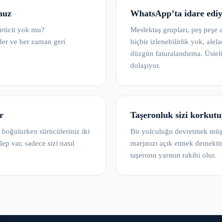
nuz
WhatsApp’ta idare edi
ürücü yok mu?
Meslektaş grupları, peş peşe 
der ve her zaman geri
hiçbir izlenebilirlik yok, alela
düzgün faturalandırma. Üsteli
dolaşıyor.
r
Taşeronluk sizi korkut
n boğulurken sürücüleriniz iki
Bir yolculuğu devretmek müşter
ep var, sadece sizi nasıl
marjınızı açık etmek demekti
taşeronu yarının rakibi olur.