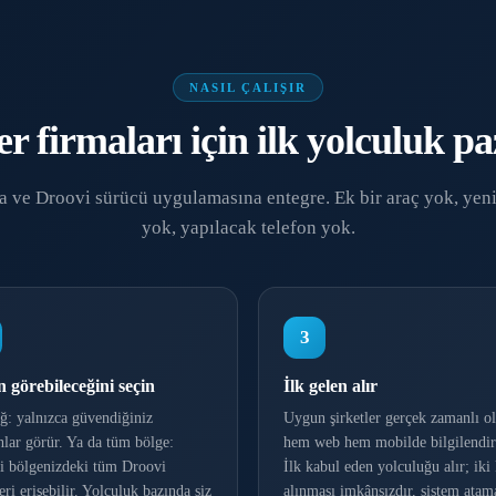
NASIL ÇALIŞIR
r firmaları için ilk yolculuk p
 ve Droovi sürücü uygulamasına entegre. Ek bir araç yok, yeni
yok, yapılacak telefon yok.
3
 görebileceğini seçin
İlk gelen alır
ğ: yalnızca güvendiğiniz
Uygun şirketler gerçek zamanlı ol
nlar görür. Ya da tüm bölge:
hem web hem mobilde bilgilendiri
i bölgenizdeki tüm Droovi
İlk kabul eden yolculuğu alır; iki
leri erişebilir. Yolculuk bazında siz
alınması imkânsızdır, sistem atam