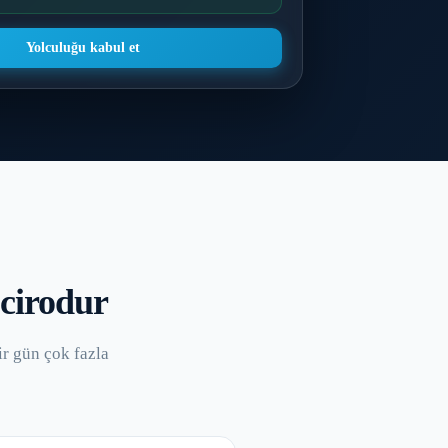
Yolculuğu kabul et
 cirodur
ir gün çok fazla