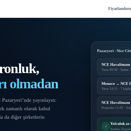
Fiyatlandır
Pazaryeri · Nice Côt
eronluk,
NCE Havalimanı
Yarın 09:40 · Sedan
rı olmadan
Monaco → NCE H
Yarın 14:15 · 7 kişili
 Pazaryeri’nde yayınlayın:
NCE Havalimanı 
çek zamanlı olarak kabul
Perşembe 11:00 · Se
a da diğer şirketlerin
Yolculuk az 
✓
Antibes Transfe