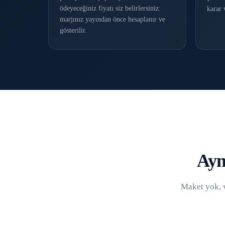
ödeyeceğiniz fiyatı siz belirlersiniz:
karar 
marjınız yayından önce hesaplanır ve
gösterilir.
Ayn
Maket yok, 