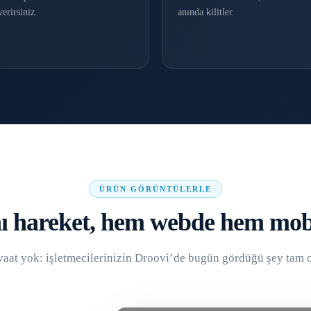
verirsiniz.
anında kilitler.
ÜRÜN GÖRÜNTÜLERLE
ı hareket, hem webde hem mob
vaat yok: işletmecilerinizin Droovi’de bugün gördüğü şey tam o