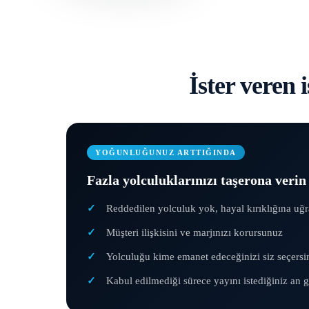
İster veren i
YOĞUNLUĞUNUZ ARTTIĞINDA
Fazla yolculuklarınızı taşerona verin
Reddedilen yolculuk yok, hayal kırıklığına uğ
Müşteri ilişkisini ve marjınızı korursunuz
Yolculuğu kime emanet edeceğinizi siz seçersi
Kabul edilmediği sürece yayını istediğiniz an g