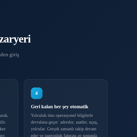
azaryeri
den giriş
4
Geri kalan her şey otomatik
arak,
Yolculuk tüm operasyonel bilgilerle
lir.
devralana geçer: adresler, saatler, uçuş,
 kez
yolcular. Gerçek zamanlı takip devam
ayı
eder ve taşeronluk faturası ay sonunda