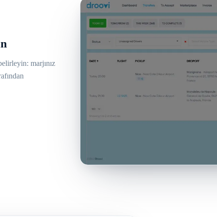
ın
elirleyin: marjınız
arafından