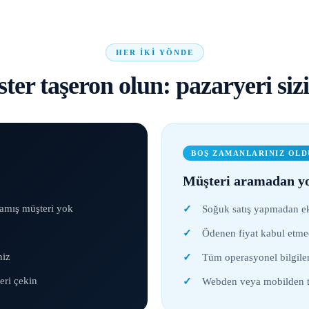
HER IKI YÖNDE
ster taşeron olun: pazaryeri sizi
BOŞ ZAMANLARINIZ OL
Müşteri aramadan yo
ramış müşteri yok
Soğuk satış yapmadan ek
Ödenen fiyat kabul etmed
niz
Tüm operasyonel bilgile
eri çekin
Webden veya mobilden te