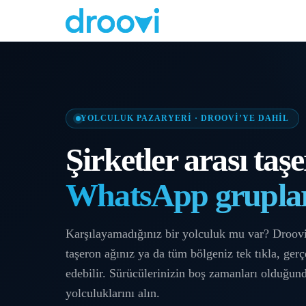
YOLCULUK PAZARYERI · DROOVI’YE DAHIL
Şirketler arası taş
WhatsApp grupla
Karşılayamadığınız bir yolculuk mu var? Droovi
taşeron ağınız ya da tüm bölgeniz tek tıkla, ger
edebilir. Sürücülerinizin boş zamanları olduğund
yolculuklarını alın.