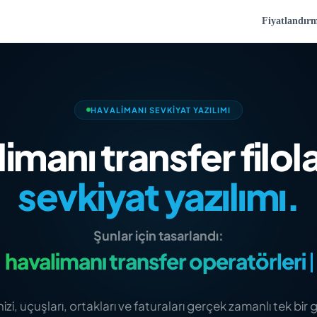
Fiyatlandır
HAVALIMANI SEVKIYAT YAZILIMI
imanı transfer filolar
sevkiyat yazılımı.
Şunlar için tasarlandı:
seyahat acenteleri
izi, uçuşları, ortakları ve faturaları gerçek zamanlı tek b