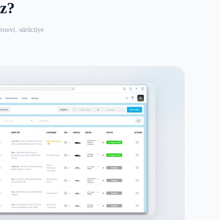
iz?
Droovi, sürücüye