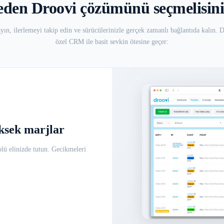
den Droovi çözümünü seçmelisin
ayın, ilerlemeyi takip edin ve sürücülerinizle gerçek zamanlı bağlantıda kalın. 
özel CRM ile basit sevkin ötesine geçer:
ksek marjlar
olü elinizde tutun. Gecikmeleri