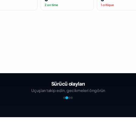
2 on time
1 critique
Sürücü olayları
Uçuşları takip edin, gecikmeleri öngörün