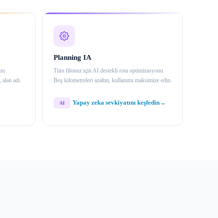
Planning IA
ını
Tüm filonuz için AI destekli rota optimizasyonu.
 alan adı.
Boş kilometreleri azaltın, kullanımı maksimize edin.
Yapay zeka sevkiyatını keşfedin
→
AI