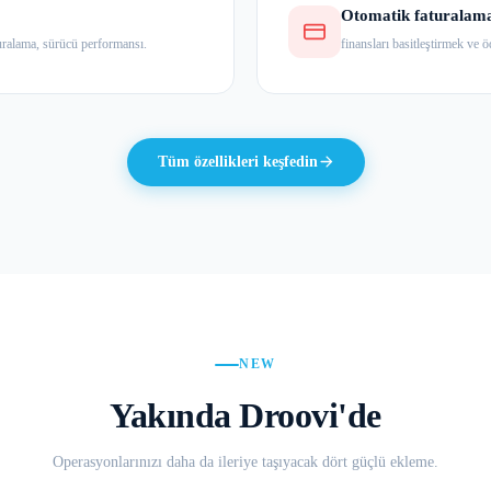
Otomatik faturalama
aturalama, sürücü performansı.
finansları basitleştirmek ve 
Tüm özellikleri keşfedin
NEW
Yakında Droovi'de
Operasyonlarınızı daha da ileriye taşıyacak dört güçlü ekleme.