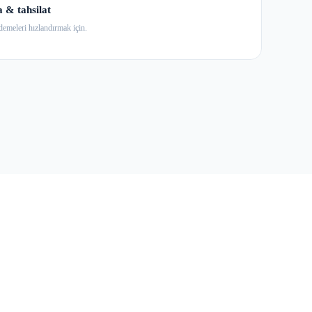
 & tahsilat
ödemeleri hızlandırmak için.