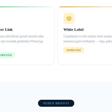
er Link
White Label
ızın sürücülerini gerçek zamanlı takip
Uygulamayı ve tüm müşteri tarafı araçlar
i için otomatik gönderilen WhatsApp
markanıza göre özelleştirin — logo, palet,
MARKANIZ
APP OTO
NEDEN DROOVI