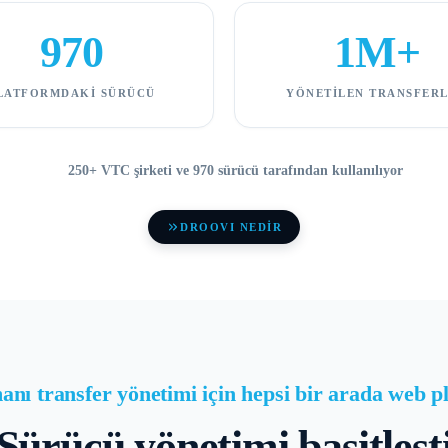
970
1M+
LATFORMDAKI SÜRÜCÜ
YÖNETILEN TRANSFER
250+ VTC şirketi ve 970 sürücü tarafından kullanılıyor
DROOVI NEDİR
anı transfer yönetimi için hepsi bir arada web p
Sürücü yönetimi basitleşt