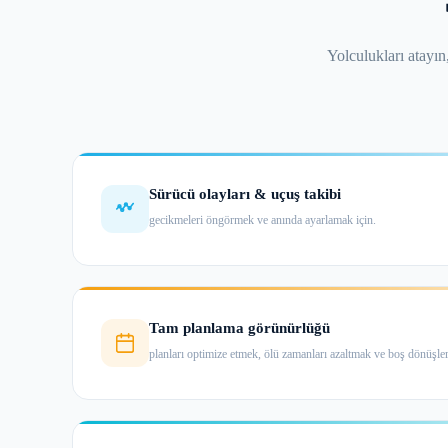
Yolculukları atayın
Sürücü olayları & uçuş takibi
gecikmeleri öngörmek ve anında ayarlamak için.
Tam planlama görünürlüğü
planları optimize etmek, ölü zamanları azaltmak ve boş dönüşler