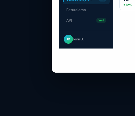
↑ 12%
Faturalama
API
Yeni
JD
Jenn D.