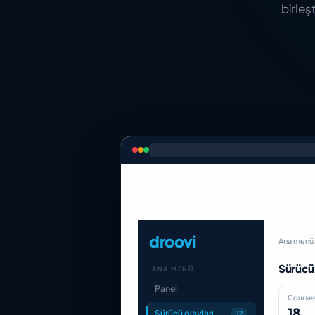
birleş
droovi
Ana menü
Sürücü 
ANA MENÜ
Panel
Courses
18
Sürücü olayları
12