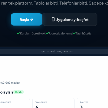
tiren tek platform. Tablolar bitti. Telefonlar bitti. Sadece k
Başla
Uygulamayı keşfet
Kurulum ücreti yok
Ücretsiz deneme
Taahhütsüz
app.droovi.com/courses
›
Sürücü olayları
olayları
LIVE
 en cours
Vols suivis
Alertes
6
3