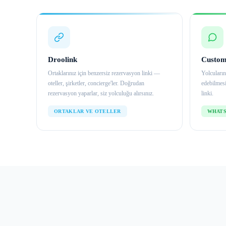
Droolink
Custom
Ortaklarınız için benzersiz rezervasyon linki —
Yolcuların
oteller, şirketler, concierge'ler. Doğrudan
edebilmes
rezervasyon yaparlar, siz yolculuğu alırsınız.
linki.
ORTAKLAR VE OTELLER
WHATS