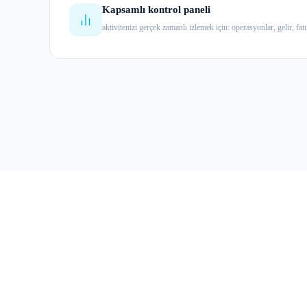
Kapsamlı kontrol paneli
aktivitenizi gerçek zamanlı izlemek için: operasyonlar, gelir, f