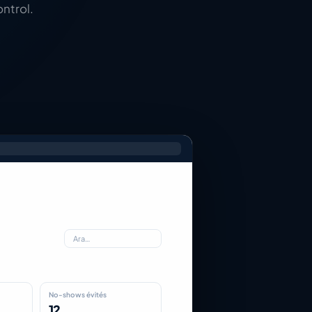
ontrol.
Ara…
No-shows évités
12