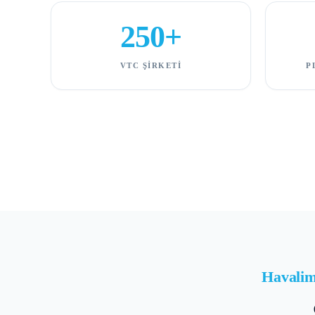
250+
VTC ŞIRKETI
P
Havalim