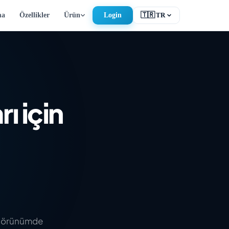
ma
Özellikler
Ürün
Login
🇹🇷
TR
EN
English
FR
Français
DE
Deutsch
RU
Русский
ı için
ES
Español
TR
Türkçe
ir görünümde