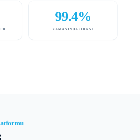
99.4%
LER
ZAMANINDA ORANI
latformu
i