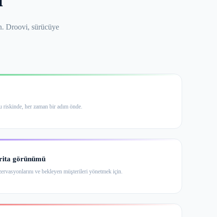
ın. Droovi, sürücüye
 riskinde, her zaman bir adım önde.
arita görünümü
zervasyonlarını ve bekleyen müşterileri yönetmek için.