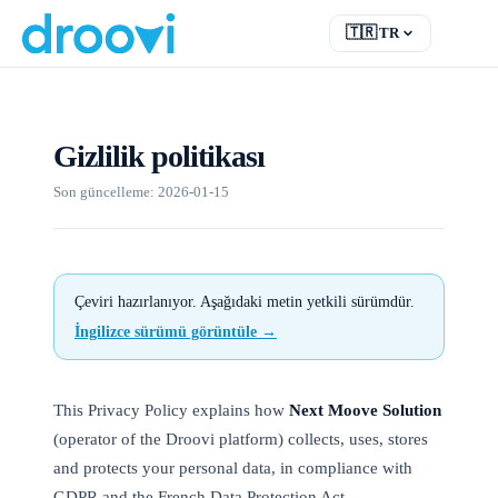
🇹🇷
TR
EN
English
FR
Français
Gizlilik politikası
DE
Deutsch
RU
Русский
Son güncelleme: 2026-01-15
ES
Español
TR
Türkçe
Çeviri hazırlanıyor. Aşağıdaki metin yetkili sürümdür.
İngilizce sürümü görüntüle →
This Privacy Policy explains how
Next Moove Solution
(operator of the Droovi platform) collects, uses, stores
and protects your personal data, in compliance with
GDPR and the French Data Protection Act.