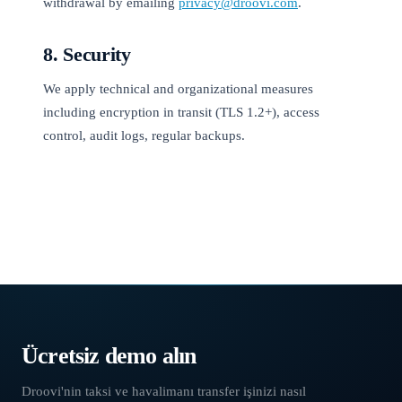
withdrawal by emailing
privacy@droovi.com
.
8. Security
We apply technical and organizational measures
including encryption in transit (TLS 1.2+), access
control, audit logs, regular backups.
Transfer yazılımı
›
Gizlilik politikası
Ücretsiz demo alın
Droovi'nin taksi ve havalimanı transfer işinizi nasıl