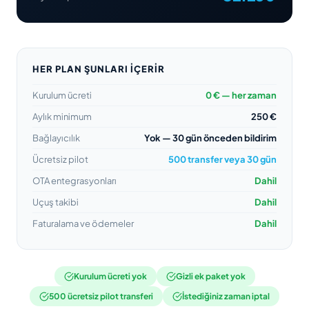
HER PLAN ŞUNLARI IÇERIR
Kurulum ücreti
0 € — her zaman
Aylık minimum
250 €
Bağlayıcılık
Yok — 30 gün önceden bildirim
Ücretsiz pilot
500 transfer veya 30 gün
OTA entegrasyonları
Dahil
Uçuş takibi
Dahil
Faturalama ve ödemeler
Dahil
Kurulum ücreti yok
Gizli ek paket yok
500 ücretsiz pilot transferi
İstediğiniz zaman iptal