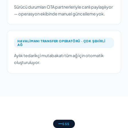
Sürücü durumları OTA partnerleriyle canlı paylaşılıyor
— operasyon ekibinde manuel güncelleme yok.
HAVALIMANI TRANSFER OPERATÖRÜ · ÇOK ŞEHIRLI
AĞ
Aylık tedarikçi mutabakatı tüm ağ için otomatik
oluşturuluyor.
SSS