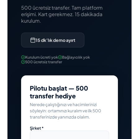
500 ücretsiz transfer. Tam platform
erişimi. Kart gerekmez. 15 dakikada
kurulum.
15 dk’lık demo ayırt
Kurulum ücreti yok
Bağlayıcılık yok
500 ücretsiz transfer
Pilotu başlat — 500
transfer hediye
Nerede çalıştığınızı ve hacimlerinizi
söyleyin: ortamınızı kuralım ve ilk 500
transferinizde yanınızda olalım.
Şirket *