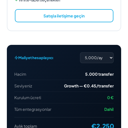
Satışla iletişime geçin
Maliyet hesaplayıcı
Hacim
5.000 transfer
Seviyeniz
Growth — €0.45/transfer
Kurulum ücreti
0 €
Tüm entegrasyonlar
Dahil
€2.250
Aylık toplam