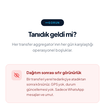
SORUN
Tanıdık geldi mi?
Her transfer aggregator’ının her gün karşılaştığı
operasyonel boşluklar.
Dağıtım sonrası sıfır görünürlük
Bir transferi yerel tedarikçiye atadıktan
sonra körsünüz. GPS yok, durum
güncellemesi yok. Sadece WhatsApp
mesajları ve umut.