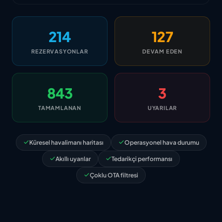
214
127
REZERVASYONLAR
DEVAM EDEN
843
3
TAMAMLANAN
UYARILAR
Küresel havalimanı haritası
Operasyonel hava durumu
Akıllı uyarılar
Tedarikçi performansı
Çoklu OTA filtresi