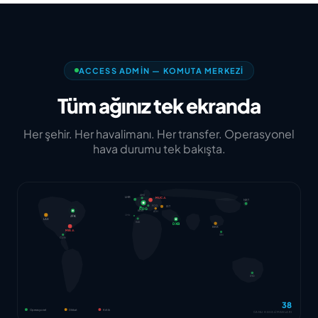
ACCESS ADMIN — KOMUTA MERKEZI
Tüm ağınız tek ekranda
Her şehir. Her havalimanı. Her transfer. Operasyonel
hava durumu tek bakışta.
AMS
LHR
MUC ⚠
NRT
FCO
IST
CDG
BCN
ATH
JFK
CMN
LAX
RAK
DXB
BKK
MIA ⚠
SIN
CUN
SYD
38
Operasyonel
Dikkat
Kritik
CANLI HAVALİMANLARI