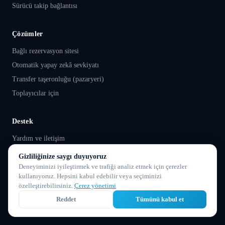
Sürücü takip bağlantısı
Çözümler
Bağlı rezervasyon sitesi
Otomatik yapay zekâ sevkiyatı
Transfer taşeronluğu (pazaryeri)
Toplayıcılar için
Destek
Yardım ve iletişim
Genel satış koşulları
Gizliliğinize saygı duyuyoruz
Kullanım koşulları
Deneyiminizi iyileştirmek ve trafiği analiz etmek için çerezler
kullanıyoruz. Hepsini kabul edebilir veya seçiminizi
Gizlilik politikası
özelleştirebilirsiniz.
Çerez yönetimi
Yasal bildirim
Reddet
Tümünü kabul et
Çerez yönetimi