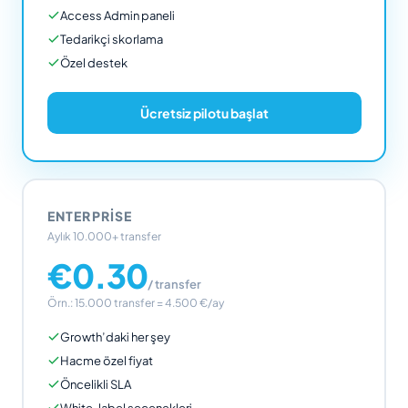
Access Admin paneli
Tedarikçi skorlama
Özel destek
Ücretsiz pilotu başlat
ENTERPRISE
Aylık 10.000+ transfer
€0.30
/ transfer
Örn.: 15.000 transfer = 4.500 €/ay
Growth’daki her şey
Hacme özel fiyat
Öncelikli SLA
White-label seçenekleri