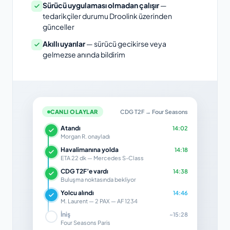
Sürücü uygulaması olmadan çalışır
—
tedarikçiler durumu Droolink üzerinden
günceller
Akıllı uyarılar
— sürücü gecikirse veya
gelmezse anında bildirim
CANLI OLAYLAR
CDG T2F → Four Seasons
Atandı
14:02
Morgan R. onayladı
Havalimanına yolda
14:18
ETA 22 dk — Mercedes S-Class
CDG T2F’e vardı
14:38
Buluşma noktasında bekliyor
Yolcu alındı
14:46
M. Laurent — 2 PAX — AF 1234
İniş
~15:28
Four Seasons Paris