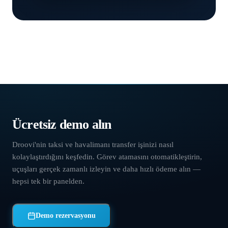
Transfer yazılımı
›
Toplayıcılar
Ücretsiz demo alın
Droovi'nin taksi ve havalimanı transfer işinizi nasıl
kolaylaştırdığını keşfedin. Görev atamasını otomatikleştirin,
uçuşları gerçek zamanlı izleyin ve daha hızlı ödeme alın —
hepsi tek bir panelden.
Demo rezervasyonu