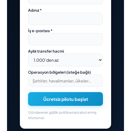
Adınız *
İş e-postası *
Aylık transfer hacmi
Operasyon bölgeleri (isteğe bağlı)
Ücretsiz pilotu başlat
Göndererek gizlilik politikamızı kabul etmiş
olursunuz.