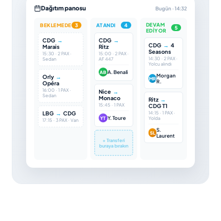
Dağıtım panosu
Bugün · 14:32
DEVAM
BEKLEMEDE
3
ATANDI
4
5
EDIYOR
CDG
→
CDG
→
CDG
→
4
Marais
Ritz
Seasons
15:30 · 2 PAX ·
15:00 · 2 PAX ·
14:30 · 2 PAX ·
Sedan
AF 447
Yolcu alındı
A. Benali
AB
Morgan
Orly
→
MR
R.
Opéra
16:00 · 1 PAX ·
Nice
→
Sedan
Monaco
Ritz
→
15:45 · 1 PAX
CDG T1
LBG
→
CDG
14:15 · 1 PAX ·
Y. Toure
YT
Yolda
17:15 · 3 PAX · Van
S.
SL
Laurent
+ Transferi
buraya bırakın