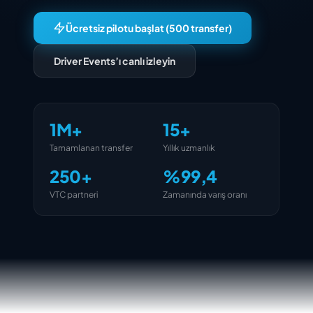
Ücretsiz pilotu başlat (500 transfer)
Driver Events’ı canlı izleyin
1M+
15+
Tamamlanan transfer
Yıllık uzmanlık
250+
%99,4
VTC partneri
Zamanında varış oranı