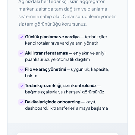
Ağınızdaki her tedarikçi, sizin aggregator
markanız altında tam dağıtım ve planlama
sistemine sahip olur. Onlar sürücülerini yönetir,
siz tam görünürlüğü korursunuz.
Günlük planlama ve vardiya
— tedarikçiler
kendi rotalarını ve vardiyalarını yönetir
Akıllı transfer ataması
— en yakın ve en iyi
puanlı sürücüye otomatik dağıtım
Filo ve araç yönetimi
— uygunluk, kapasite,
bakım
Tedarikçi özerkliği, sizin kontrolünüz
—
bağımsız çalışırlar, siz her şeyi görürsünüz
Dakikalar içinde onboarding
— kayıt,
dashboard, ilk transferleri almaya başlama