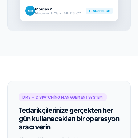
Morgan R.
MR
TRANSFERDE
Mercedes S-Class · AB-123-CD
DMS — DISPATCHING MANAGEMENT SYSTEM
Tedarikçilerinize gerçekten her
gün kullanacakları bir operasyon
aracı verin