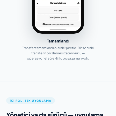
Tamamlandı
Transfer tamamlandı olarak işaretle. Bir sonraki
transferin önizlemesi zaten yüklü —
operasyonel süreklilik, boşa zaman yok.
İKI ROL, TEK UYGULAMA
Yönetici ya da sürücü — uygulama