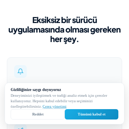
Eksiksiz bir sürücü
uygulamasında olması gereken
her şey.
Push bildirimleri
Gizliliğinize saygı duyuyoruz
Yeni transferler, statü değişimleri, gecikmeler ve
Deneyiminizi iyileştirmek ve trafiği analiz etmek için çerezler
gelen sohbetler için yapılandırılabilir uyarılar.
kullanıyoruz. Hepsini kabul edebilir veya seçiminizi
özelleştirebilirsiniz.
Çerez yönetimi
Reddet
Tümünü kabul et