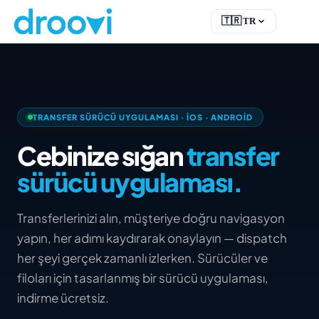
🇹🇷
TR
EN
English
FR
Français
DE
Deutsch
TRANSFER SÜRÜCÜ UYGULAMASI · IOS · ANDROID
RU
Русский
ES
Español
Cebinize sığan
transfer
TR
Türkçe
sürücü uygulaması.
Transferlerinizi alın, müşteriye doğru navigasyon
yapın, her adımı kaydırarak onaylayın — dispatch
her şeyi gerçek zamanlı izlerken. Sürücüler ve
filoları için tasarlanmış bir sürücü uygulaması,
indirme ücretsiz.