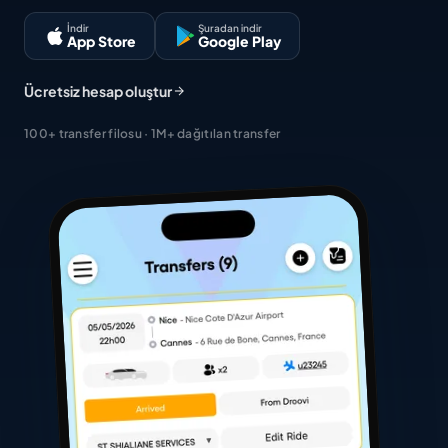
İndir
Şuradan indir
App Store
Google Play
Ücretsiz hesap oluştur
100+ transfer filosu · 1M+ dağıtılan transfer