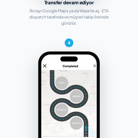
Transfer devam ediyor
Rotayı Google Maps ya da Waze ile aç. ETA
dispatch tarafında ve müşteri takip linkinde
görünür.
4