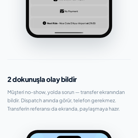
2 dokunuşla olay bildir
Müşteri no-show, yolda sorun — transfer ekranından
bildir. Dispatch anında görür, telefon gerekmez.
Transferin referansı da ekranda, paylaşmaya hazır.